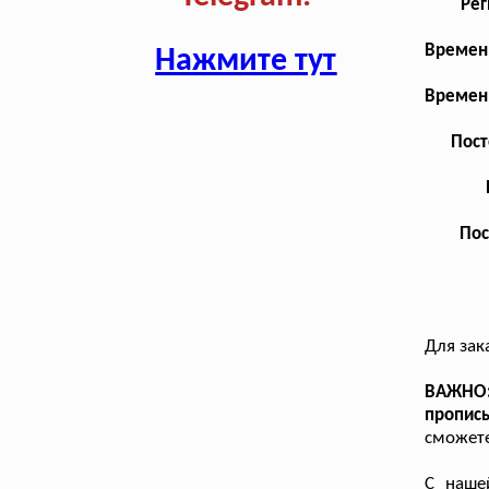
Рег
Временн
Нажмите тут
Временн
Пост
Пос
Для зак
ВАЖНО:
пропис
сможете
С наш