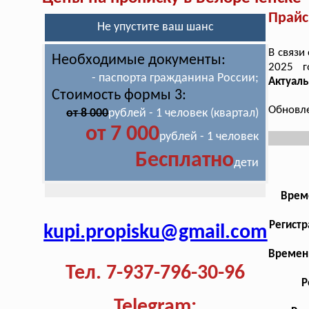
Прайс
Не упустите ваш шанс
В связи
Необходимые документы:
2025 
- паспорта гражданина России;
Актуал
Стоимость формы 3:
Обновле
от 8 000
рублей - 1 человек (квартал)
от 7 000
рублей - 1 человек
Бесплатно
дети
Врем
Регистр
kupi.propisku@gmail.com
Временн
Тел. 7-937-796-30-96
Р
Telegram: