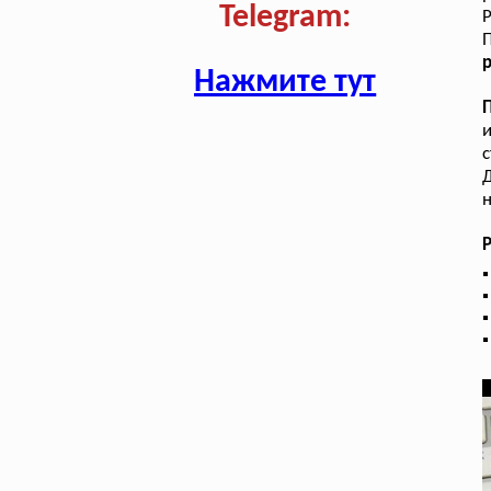
Telegram:
Р
р
Нажмите тут
и
с
Д
н
Р