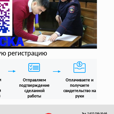
ую регистрацию
м
Отправляем
Оплачиваете и
подтверждение
получаете
м
сделанной
свидетельство на
ы
работы
руки
Тел. 7-937-796-30-96