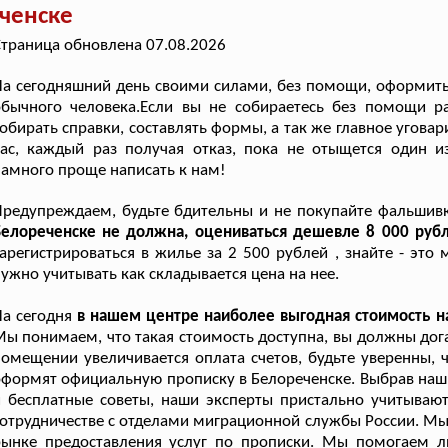
ченске
траница обновлена 07.08.2026
а сегодняшний день своими силами, без помощи, оформить 
бычного человека.Если вы не собираетесь без помощи раз
обирать справки, составлять формы, а так же главное угов
ас, каждый раз получая отказ, пока не отыщется один из
амного проще написать к нам!
Предупреждаем, будьте бдительны и не покупайте фальшив
Белореченске не должна, оцениваться дешевле 8 000 руб
арегистрироваться в жилье за 2 500 рублей , знайте - это
ужно учитывать как складывается цена на нее.
а сегодня
в нашем центре наиболее выгодная стоимость н
ы понимаем, что такая стоимость доступна, вы должны дог
омещении увеличивается оплата счетов, будьте уверенны, ч
формят официальную прописку в Белореченске. Выбрав наш ц
 бесплатные советы, наши эксперты пристально учитывают
отрудничестве с отделами миграционной службы России. Мы
рынке предоставления услуг по прописки. Мы помогаем л