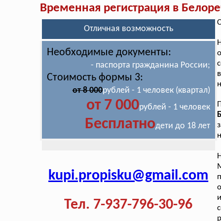
Временная регистрация в Белоре
С
Отличная возможность
Н
Необходимые документы:
о
с
- паспорта гражданина России;
в
Стоимость формы 3:
н
от 8 000
рублей - 1 человек (квартал)
от 7 000
рублей - 1 человек
Бесплатно
з
дети до 18 лет
н
Н
М
kupi.propisku@gmail.com
п
о
и
Тел. 7-937-796-30-96
с